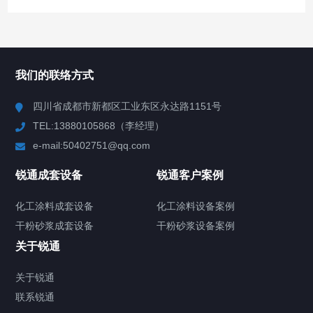
产品中心
Product Center
我们的联络方式
反应釜
四川省成都市新都区工业东区永达路1151号
TEL:13880105868（李经理）
混合机
e-mail:50402751@qq.com
高速分散机
锐通成套设备
锐通客户案例
砂/研磨机
化工涂料成套设备
化工涂料设备案例
干粉砂浆成套设备
干粉砂浆设备案例
输送机
关于锐通
储罐
关于锐通
联系锐通
化工涂料设备