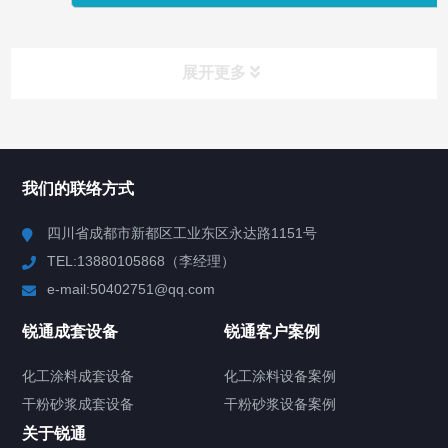
展开更多
产品中心
Product Center
我们的联络方式
反应釜
四川省成都市新都区工业东区永达路1151号
TEL:13880105868（李经理）
混合机
e-mail:50402751@qq.com
高速分散机
锐通成套设备
锐通客户案例
砂/研磨机
化工涂料成套设备
化工涂料设备案例
干粉砂浆成套设备
干粉砂浆设备案例
输送机
关于锐通