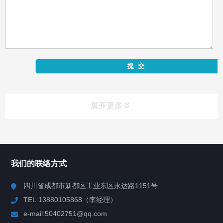
展开更多
产品中心
Product Center
我们的联络方式
反应釜
四川省成都市新都区工业东区永达路1151号
TEL:13880105868（李经理）
混合机
e-mail:50402751@qq.com