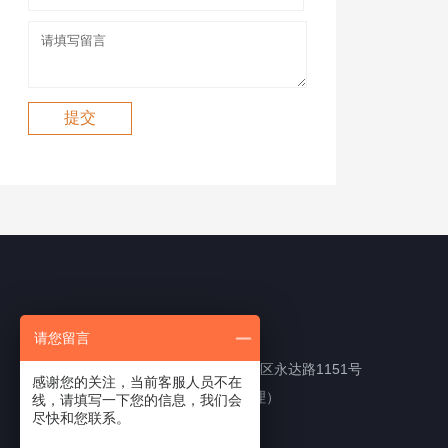
我们的联络方式
请您留言
四川省成都市新都区工业东区永达路1151号
感谢您的关注，当前客服人员不在
TEL:13880105868（李经理）
线，请填写一下您的信息，我们会
尽快和您联系。
e-mail:50402751@qq.com