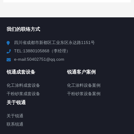
产品中心
Product Center
我们的联络方式
反应釜
四川省成都市新都区工业东区永达路1151号
TEL:13880105868（李经理）
混合机
e-mail:50402751@qq.com
高速分散机
锐通成套设备
锐通客户案例
砂/研磨机
化工涂料成套设备
化工涂料设备案例
干粉砂浆成套设备
干粉砂浆设备案例
输送机
关于锐通
储罐
关于锐通
联系锐通
化工涂料设备