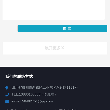
展开更多
产品中心
Product Center
我们的联络方式
反应釜
四川省成都市新都区工业东区永达路1151号
TEL:13880105868（李经理）
混合机
e-mail:50402751@qq.com
高速分散机