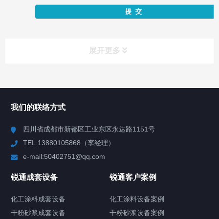
展开更多
产品中心
Product Center
我们的联络方式
反应釜
四川省成都市新都区工业东区永达路1151号
TEL:13880105868（李经理）
混合机
e-mail:50402751@qq.com
高速分散机
锐通成套设备
锐通客户案例
砂/研磨机
化工涂料成套设备
化工涂料设备案例
干粉砂浆成套设备
干粉砂浆设备案例
输送机