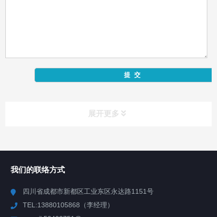
展开更多
产品中心
Product Center
我们的联络方式
反应釜
四川省成都市新都区工业东区永达路1151号
TEL:13880105868（李经理）
混合机