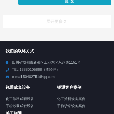
展开更多
产品中心
Product Center
我们的联络方式
反应釜
四川省成都市新都区工业东区永达路1151号
TEL:13880105868（李经理）
混合机
e-mail:50402751@qq.com
高速分散机
锐通成套设备
锐通客户案例
砂/研磨机
化工涂料成套设备
化工涂料设备案例
干粉砂浆成套设备
干粉砂浆设备案例
输送机
关于锐通