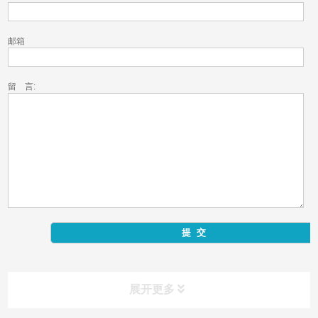
邮箱
留 言:
展开更多