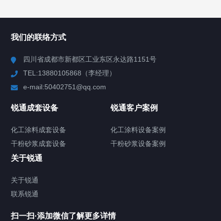
产品中心
Product Center
我们的联络方式
反应釜
四川省成都市新都区工业东区永达路1151号
TEL:13880105868（李经理）
混合机
e-mail:50402751@qq.com
高速分散机
锐通成套设备
锐通客户案例
砂/研磨机
化工涂料成套设备
化工涂料设备案例
干粉砂浆成套设备
干粉砂浆设备案例
输送机
关于锐通
储罐
关于锐通
联系锐通
化工涂料设备
扫一扫·添加微信了解更多详情