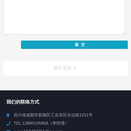
展开更多
产品中心
Product Center
我们的联络方式
反应釜
四川省成都市新都区工业东区永达路1151号
TEL:13880105868（李经理）
混合机