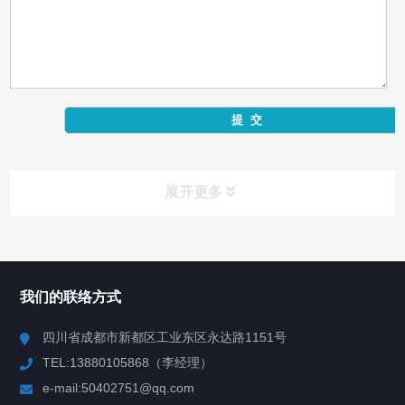
展开更多
产品中心
Product Center
我们的联络方式
反应釜
四川省成都市新都区工业东区永达路1151号
TEL:13880105868（李经理）
混合机
e-mail:50402751@qq.com