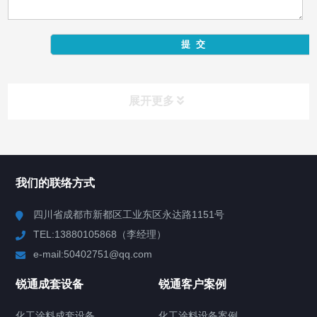
展开更多
产品中心
Product Center
我们的联络方式
反应釜
四川省成都市新都区工业东区永达路1151号
TEL:13880105868（李经理）
混合机
e-mail:50402751@qq.com
高速分散机
锐通成套设备
锐通客户案例
砂/研磨机
化工涂料成套设备
化工涂料设备案例