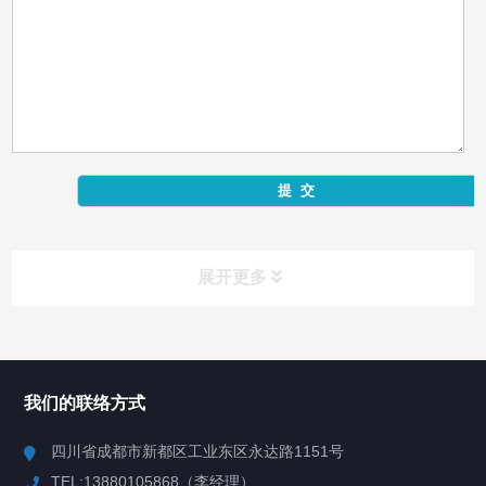
展开更多
产品中心
Product Center
我们的联络方式
反应釜
四川省成都市新都区工业东区永达路1151号
TEL:13880105868（李经理）
混合机