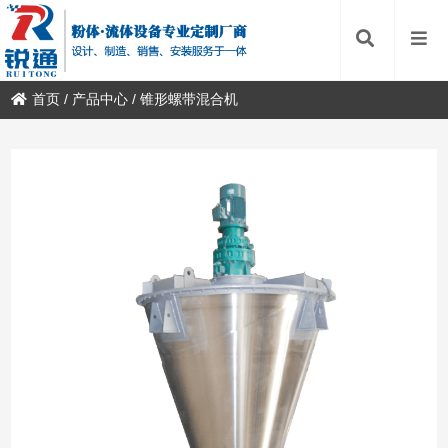
首页
/
产品中心
/
锥形螺带混合机