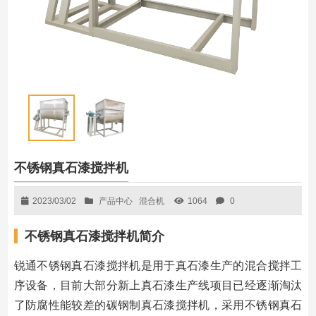
不锈钢真石漆搅拌机
2023/03/02
产品中心
混合机
1064
0
不锈钢真石漆搅拌机简介
锐通不锈钢真石漆搅拌机是用于真石漆生产的混合搅拌工
序设备，目前大部分新上真石漆生产线项目已经逐渐淘汰
了防腐性能较差的碳钢制真石漆搅拌机，采用不锈钢真石