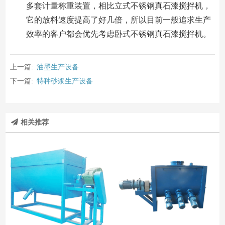
多套计量称重装置，相比立式不锈钢真石漆搅拌机，
它的放料速度提高了好几倍，所以目前一般追求生产
效率的客户都会优先考虑卧式不锈钢真石漆搅拌机。
上一篇:
油墨生产设备
下一篇:
特种砂浆生产设备
相关推荐