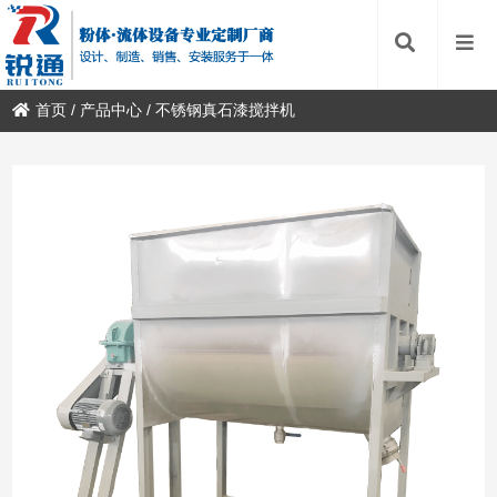
首页
/
产品中心
/
不锈钢真石漆搅拌机