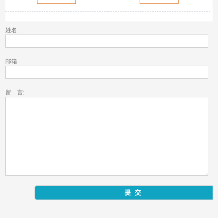
姓名
邮箱
留 言: