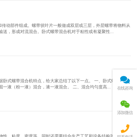
和传动部件组成。螺带状叶片一般做成双层或三层，外层螺带将物料从
送，形成对流混合。卧式螺带混合机对于粘性或有凝聚性...
据卧式螺带混合机特点，给大家总结了以下一点。 一、卧式螺带混合
一液（粉一液）混合，液一液混合。 二、混合均匀度高...
在线咨询
添加微信
物性、粘度、密度等，同时还需要结合生产工艺和设备结构等因素。