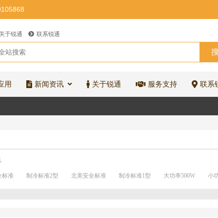
0105868
关于锐通
联系锐通
应用
新闻资讯
关于锐通
服务支持
联系
机
全标准
制冷标准2型
北美安全标准
制冷标准1型
大功率500W
小功